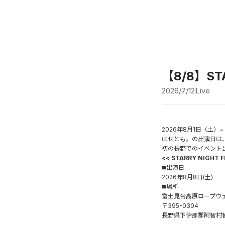
【8/8】ST
2026/7/12
Live
2026年8月1日（土）~
はせとも。の出演日は、8月8
初の長野でのイベント
<< STARRY NIGHT F
◼️出演日
2026年8月8日(土)
◼️場所
富士見台高原ロープウ
〒395-0304
長野県下伊那郡阿智村智里