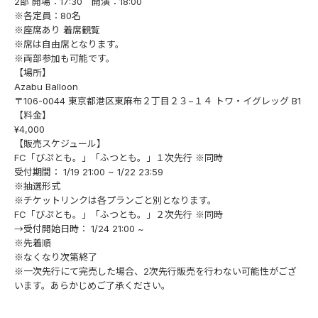
2部 開場：17:30 開演：18:00
※各定員：80名
※座席あり 着席観覧
※席は自由席となります。
※両部参加も可能です。
【場所】
Azabu Balloon
〒106-0044 東京都港区東麻布２丁目２３−１４ トワ・イグレッグ B1
【料金】
¥4,000
【販売スケジュール】
FC「びぷとも。」「ふつとも。」１次先行 ※同時
受付期間： 1/19 21:00 ~ 1/22 23:59
※抽選形式
※チケットリンクは各プランごと別となります。
FC「びぷとも。」「ふつとも。」２次先行 ※同時
→受付開始日時： 1/24 21:00 ~
※先着順
※なくなり次第終了
※一次先行にて完売した場合、2次先行販売を行わない可能性がござ
います。あらかじめご了承ください。