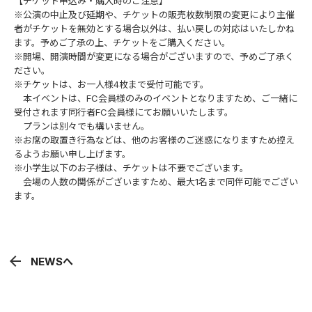
【チケット申込み・購入時のご注意】
※公演の中止及び延期や、チケットの販売枚数制限の変更により主催
者がチケットを無効とする場合以外は、払い戻しの対応はいたしかね
ます。予めご了承の上、チケットをご購入ください。
※開場、開演時間が変更になる場合がございますので、予めご了承く
ださい。
※チケットは、お一人様4枚まで受付可能です。
本イベントは、FC会員様のみのイベントとなりますため、ご一緒に
受付されます同行者FC会員様にてお願いいたします。
プランは別々でも構いません。
※お席の取置き行為などは、他のお客様のご迷惑になりますため控え
るようお願い申し上げます。
※小学生以下のお子様は、チケットは不要でございます。
会場の人数の関係がございますため、最大1名まで同伴可能でござい
ます。
arrow_back
NEWSへ