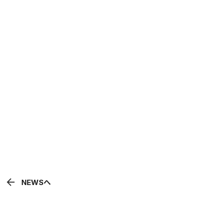
arrow_back
NEWSへ