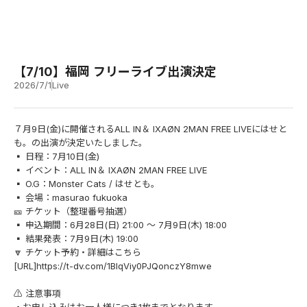
【7/10】福岡 フリーライブ出演決定
2026/7/1
Live
７月9日(金)に開催されるALL IN＆ IXAØN 2MAN FREE LIVEにはせと
も。の出演が決定いたしました。
▪️ 日程：7月10日(金)
▪️ イベント：ALL IN＆ IXAØN 2MAN FREE LIVE
▪️ O.G：Monster Cats / はせとも。
▪️ 会場：masurao fukuoka
🎫 チケット（整理番号抽選）
▪️ 申込期間：6月28日(日) 21:00 ～ 7月9日(木) 18:00
▪️ 結果発表：7月9日(木) 19:00
🔽 チケット予約・詳細はこちら
[URL]
https://t-dv.com/1BlqViy0PJQonczY8mwe
⚠️ 注意事項