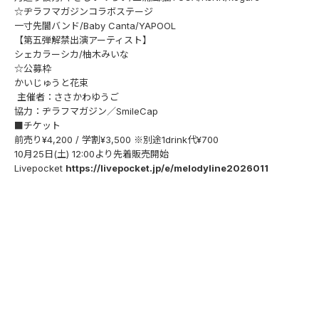
☆ヂラフマガジンコラボステージ
一寸先闇バンド/Baby Canta/YAPOOL
【第五弾解禁出演アーティスト】
シェカラーシカ/柚木みいな
☆公募枠
かいじゅうと花束
主催者：ささかわゆうご
協力：ヂラフマガジン／SmileCap
■チケット
前売り¥4,200 / 学割¥3,500 ※別途1drink代¥700
10月25日(土) 12:00より先着販売開始
Livepocket
https://livepocket.jp/e/melodyline2026011